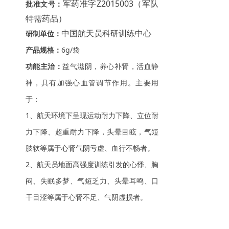
军药准字Z2015003（军队
批准文号：
特需药品）
中国航天员科研训练中心
研制单位：
产品规格：
6g/袋
功能主治：
益气滋阴，养心补肾，活血静
神，具有加强心血管调节作用。主要用
于：
1、航天环境下呈现运动耐力下降、立位耐
力下降、超重耐力下降，头晕目眩，气短
肢软等属于心肾气阴亏虚、血行不畅者。
2、航天员地面高强度训练引发的心悸、胸
闷、失眠多梦、气短乏力、头晕耳鸣、口
干目涩等属于心肾不足、气阴虚损者。