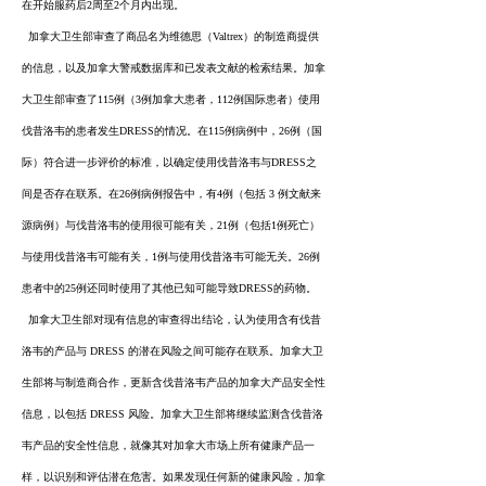
在开始服药后2周至2个月内出现。
加拿大卫生部审查了商品名为维德思（Valtrex）的制造商提供
的信息，以及加拿大警戒数据库和已发表文献的检索结果。加拿
大卫生部审查了115例（3例加拿大患者，112例国际患者）使用
伐昔洛韦的患者发生DRESS的情况。在115例病例中，26例（国
际）符合进一步评价的标准，以确定使用伐昔洛韦与DRESS之
间是否存在联系。在26例病例报告中，有4例（包括 3 例文献来
源病例）与伐昔洛韦的使用很可能有关，21例（包括1例死亡）
与使用伐昔洛韦可能有关，1例与使用伐昔洛韦可能无关。26例
患者中的25例还同时使用了其他已知可能导致DRESS的药物。
加拿大卫生部对现有信息的审查得出结论，认为使用含有伐昔
洛韦的产品与 DRESS 的潜在风险之间可能存在联系。加拿大卫
生部将与制造商合作，更新含伐昔洛韦产品的加拿大产品安全性
信息，以包括 DRESS 风险。加拿大卫生部将继续监测含伐昔洛
韦产品的安全性信息，就像其对加拿大市场上所有健康产品一
样，以识别和评估潜在危害。如果发现任何新的健康风险，加拿