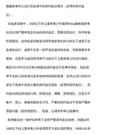
胞瘤患者停止治疗后血液中的高钙血症相关（反弹性高钙血
症）。
在临床试验中，18岁以下的儿童和青少年服用60mg规格地舒单
抗后出现严重和危及生命的高钙血症，需要住院治疗，并伴有急
性肾损伤。这些临床试验旨在研究地舒单抗对18岁以下成骨不全
患者的治疗。成骨不全是一组罕见的遗传性疾病，导致骨骼非常
脆弱。在普罗力超说明书用于18岁以下儿童和青少年治疗期间，
截至2021年8月26日有20例疑似高钙血症不良事件报告，包括成
骨不全的儿科患者以及其他各种疾病的患者。在停止治疗后的18
岁以下患者中也有少量的高钙血症报告（反弹性高钙血症）。高
钙血症的症状包括口渴、排尿过多、嗜睡、思维混乱、注意力不
集中、恶心、便秘和肌肉无力等。严重的高钙血症可导致严重的
肾脏问题（急性肾损伤）、昏迷、心律异常和心脏骤停。
欧洲最近的一项评估审查了这些严重高钙血症病例，并建议对
18岁以下的儿童和青少年使用普罗力提出强烈警告。MHRA在考