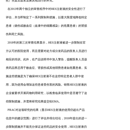
然）失血后血浆置换其他治疗的补充。
在2013年两个独立的审查程序中对HES注射液的安全性进行了
评估，并当即制定了一系列限制和措施，以最大限度地降低特定
患者（烧伤或败血症（血液中的细菌感染）的危重患者）的肾损
伤和死亡风险。
2018年的第三次审查结果显示，HES注射液被进一步限制在官
方认可的医院使用，而且需要对处方或分发药品的医务人员进行
相应的培训。此外，在产品说明书中加入警告，提醒医务人员该
类药品禁忌用于败血症、肾损伤或其他弱势患者如危重患者。实
施这些措施是为了确保HES注射液不在这些特定患者人群中使
用，因为使用会增加这些患者受伤害的风险。销售HES注射液的
企业被要求开展药物利用研究，以检查临床使用中是否遵守了这
些限制措施，并需将研究结果提交给EMA。
PRAC对这项研究的结果（显示HES注射液的使用仍超出产品
信息中的建议范围）进行了评估并得出结论，2018年提出的进一
步限制措施并不能充分保证这些药品的安全使用，HES注射液仍