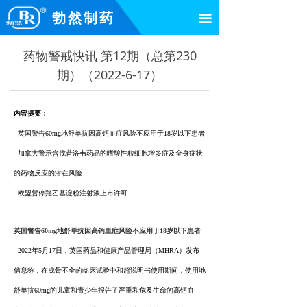
勃然制药
끀
药物警戒快讯 第12期（总第230
期）（2022-6-17）
内容提要：
英国警告60mg地舒单抗因高钙血症风险不应用于18岁以下患者
加拿大警示含伐昔洛韦药品的嗜酸性粒细胞增多症及全身症状
的药物反应的潜在风险
欧盟暂停羟乙基淀粉注射液上市许可
英国警告60mg地舒单抗因高钙血症风险不应用于18岁以下患者
2022年5月17日，英国药品和健康产品管理局（MHRA）发布
信息称，在成骨不全的临床试验中和超说明书使用期间，使用地
舒单抗60mg的儿童和青少年报告了严重和危及生命的高钙血