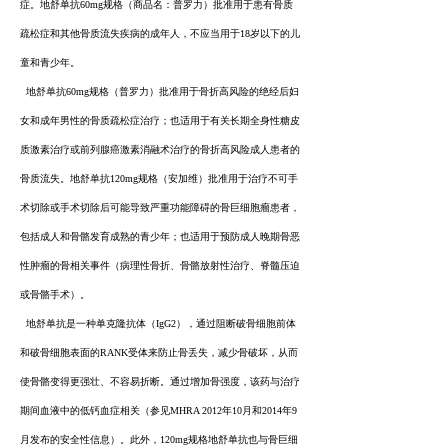
症。地舒单抗60mg规格（商品名：普罗力）批准用于患有骨质
疏松症和其他骨质流失疾病的成年人，不应当用于18岁以下的儿
童和青少年。
地舒单抗60mg规格（普罗力）批准用于骨折高风险的绝经后妇
女和成年男性的骨质疏松症治疗；也适用于有关长期全身性糖皮
质激素治疗或前列腺癌激素消融术治疗的骨折高风险成人患者的
骨质流失。地舒单抗120mg规格（安加维）批准用于治疗不可手
术切除或手术切除后可能导致严重功能障碍的骨巨细胞瘤患者，
包括成人和骨骼发育成熟的青少年；也适用于预防成人晚期骨恶
性肿瘤的骨相关事件（病理性骨折、骨骼放射性治疗、脊髓压迫
或骨骼手术）。
地舒单抗是一种单克隆抗体（IgG2），通过阻断破骨细胞前体
和破骨细胞表面的RANK受体来防止骨丢失，减少骨破坏，从而
使骨骼变得更强壮、不容易折断。通过增加骨强度，该药与治疗
期间血液中的低钙血症相关（参见MHRA 2012年10月和2014年9
月发布的安全性信息）。此外，120mg规格地舒单抗也与骨巨细