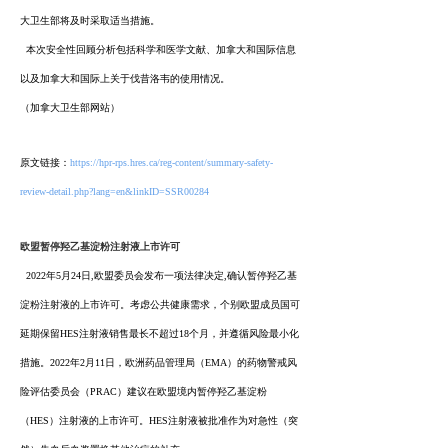
大卫生部将及时采取适当措施。
本次安全性回顾分析包括科学和医学文献、加拿大和国际信息
以及加拿大和国际上关于伐昔洛韦的使用情况。
（加拿大卫生部网站）
原文链接：
https://hpr-rps.hres.ca/reg-content/summary-safety-
review-detail.php?lang=en&linkID=SSR00284
欧盟暂停羟乙基淀粉注射液上市许可
2022年5月24日,欧盟委员会发布一项法律决定,确认暂停羟乙基
淀粉注射液的上市许可。考虑公共健康需求，个别欧盟成员国可
延期保留HES注射液销售最长不超过18个月，并遵循风险最小化
措施。
2022年2月11日，欧洲药品管理局（EMA）的药物警戒风
险评估委员会（PRAC）建议在欧盟境内暂停羟乙基淀粉
（HES）注射液的上市许可。HES注射液被批准作为对急性（突