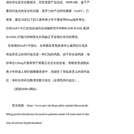
虑此评估及安全数据后，同意更新产品信息。MHRA称，鉴于严
重高钙血症的安全性问题，普罗力的产品特性概要（SmPC）已
更新，建议18岁以下的儿童和青少年不要使用60mg地舒单抗。
目前SmPC中已经包括该药在动物研究中抑制RANK/RANK 配体
(RANKL)可能与抑制骨生长和缺乏牙齿萌出有关的警告。
安加维的SmPC中指出，在骨骼发育期患者停止服用后出现具
有临床意义的高钙血症是一种已知的风险。由于存在该风险，地
舒单抗120mg不推荐用于骨骼正在生长的患者。骨骼发育成熟的
青少年和成人骨巨细胞瘤患者中，也报告了有临床意义的高钙血
症，有时在停药后数周至数月发生（反弹型高钙血症）。
（英国MHRA网站）
原文链接：https://www.gov.uk/drug-safety-update/denosumab-
60mg-prolia-should-not-be-used-in-patients-under-18-years-due-to-the-
risk-of-serious-hypercalcaemia