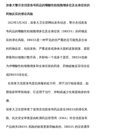
加拿大警示含伐昔洛韦药品的嗜酸性粒细胞增多症及全身症状的
药物反应的潜在风险
2022年5月24日，加拿大卫生部网站发布信息，警示含伐昔洛
韦药品的嗜酸性粒细胞增多症及全身症状（DRESS）的药物反
应的潜在风险。DRESS是一种罕见的但严重的且可能危及生命
的药物反应，包括发热、严重皮疹或身体大面积皮肤脱落、面部
肿胀和白细胞计数升高，并影响一个或多个器官。DRESS也称
为伴嗜酸性粒细胞增多和全身症状的药疹、药物超敏反应综合征
或DRESS综合征。
在加拿大伐昔洛韦是抗病毒的处方药，用于治疗疱疹感染，如
唇疱疹和带状疱疹。它还用于治疗、抑制或减少生殖器疱疹的传
播。
加拿大卫生部审查了使用含伐昔洛韦药品发生DRESS的潜在风
险。此次安全审查是由欧洲药品管理局（EMA）对含伐昔洛韦
产品相关DRESS 风险的标签更新而触发的。DRESS 的症状通常