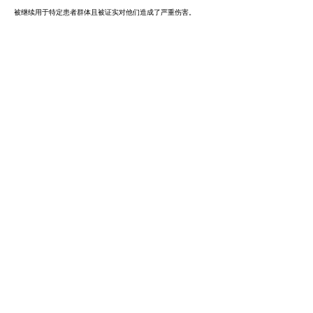
被继续用于特定患者群体且被证实对他们造成了严重伤害。
遵守2018年提出的一系列措施是安全使用HES注射液的前提条
件，但研究结果表明并未做到，认为这些药品的获益不再大于风
险。PRAC研究了增加更多额外措施来确保HES注射液按照说明
书使用的可能性，结论认为缺乏可行的且可以充分保护患者的其
它措施或组合措施。
考虑到某些特定患者群体仍然面临严重风险，因此PRAC建议
暂停HES产品在欧盟的上市许可。
PRAC将以上建议发送至“人用药物相互认可和分散评审程
序协调组”（CMDh），CMDh于2022年2月23日以多数票通
过并采纳了PRAC的建议，并进一步
提交给欧盟委员会做出
法律决定。
为患者提供的信息
HES注射液是为创伤或手术后失血的患者提供的置换液体。
EMA建议在欧盟市场暂停该药品，因为特定患者中（例如重病