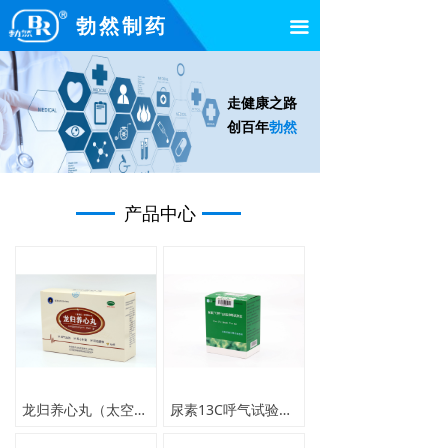
勃然制药
끀
走健康之路
创百年
勃然
产品中心
龙归养心丸（太空养心丸）
尿素13C呼气试验诊断试剂盒