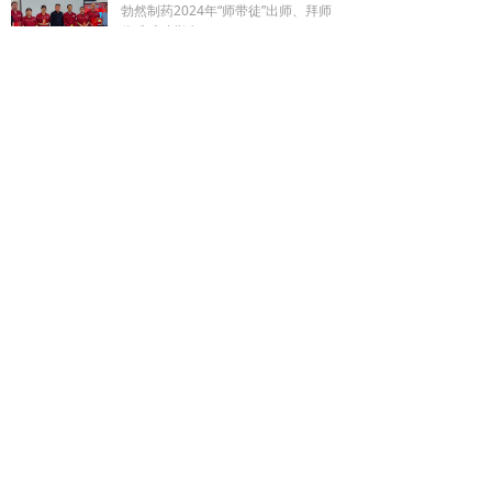
勃然制药2024年“师带徒”出师、拜师
仪式成功举办！
2024-09-18
勃然制药党支部开展“七一”主题党日活动
在党的103年岁生日到来之际，为激
发党员创新精神和责任意识， 传承党
的优良传统，激励党员凝心聚力，不
2024-06-25
忘初心，牢记使命，北京勃然制药有
限公司党支部开展主题党日教育活
“唱响新时代，奋斗新征程”合唱比赛
动，组织全体党员参观香山革命纪念
公司党支部党员合唱团在“唱响新时
馆。
代，奋斗新征程”合唱比赛中荣获二等
奖
2023-07-01
版权所有©
北京勃然制药有限公司
녠
https://www.boranzhiyao.com
（京）网药械信息备字（2022）第00459号